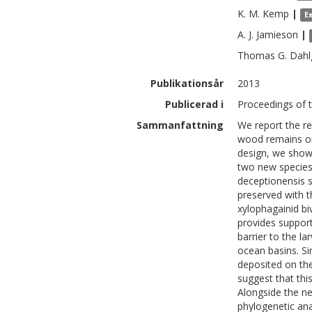
K. M.
Kemp
|
E
A. J.
Jamieson
|
Thomas G.
Dahl
Publikationsår
2013
Publicerad i
Proceedings of t
Sammanfattning
We report the re
wood remains on 
design, we show t
two new species
deceptionensis s
preserved with t
xylophagainid bi
provides support
barrier to the la
ocean basins. Si
deposited on the
suggest that thi
Alongside the n
phylogenetic ana