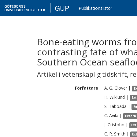
GUP
Publikationslistor
Bone-eating worms fro
contrasting fate of w
Southern Ocean seaflo
Artikel i vetenskaplig tidskrift
,
re
Författare
A. G.
Glover
|
E
H.
Wiklund
|
Ex
S.
Taboada
|
E
C.
Avila
|
Extern
J.
Cristobo
|
Ext
C. R.
Smith
|
Ex