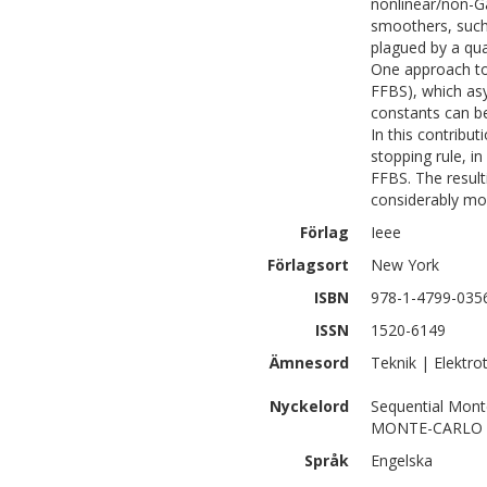
nonlinear/non-G
smoothers, such 
plagued by a qua
One approach to 
FFBS), which asy
constants can be
In this contribu
stopping rule, in
FFBS. The result
considerably mo
Förlag
Ieee
Förlagsort
New York
ISBN
978-1-4799-035
ISSN
1520-6149
Ämnesord
Teknik | Elektro
Nyckelord
Sequential Mont
MONTE-CARLO
Språk
Engelska