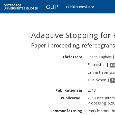
GUP
Publikationslistor
Adaptive Stopping for 
Paper i proceeding
,
refereegran
Författare
Ehsan
Taghavi
|
F.
Lindsten
|
Ex
Lennart
Svenss
T. B.
Schon
|
E
Publikationsår
2013
Publicerad i
2013 Ieee Intern
Processing, 629
Sammanfattning
Particle smoothi