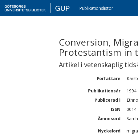
GUP
Publikationslistor
Conversion, Migrat
Protestantism in 
Artikel i vetenskaplig tids
Författare
Karst
Publikationsår
1994
Publicerad i
Ethno
ISSN
0014
Ämnesord
Samhä
Nyckelord
migra