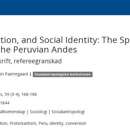
ion, and Social Identity: The S
the Peruvian Andes
krift
,
refereegranskad
en
Paerregaard
|
Socialantropologiska institutionen
s, 59 (3-4), 168-186
-1844
llsvetenskap | Sociologi | Socialantropologi
tion, Protestantism, Peru, identity, conversion