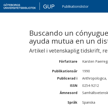
GUP
Publikationslistor
Buscando un cónyugue:
ayuda mutua en un dist
Artikel i vetenskaplig tidskrift
,
re
Författare
Karsten
Paerreg
Publikationsår
1990
Publicerad i
Anthropologica, 
ISSN
0254-9212
Ämnesord
Samhällsvetensk
Språk
Spanska