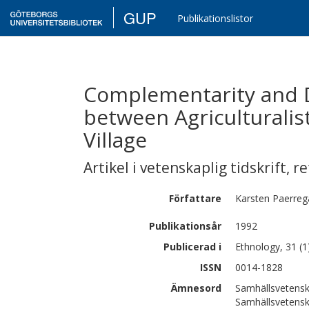
GUP
Publikationslistor
Complementarity and D
between Agriculturalis
Village
Artikel i vetenskaplig tidskrift
,
re
Författare
Karsten
Paerreg
Publikationsår
1992
Publicerad i
Ethnology, 31 (1
ISSN
0014-1828
Ämnesord
Samhällsvetensk
Samhällsvetensk