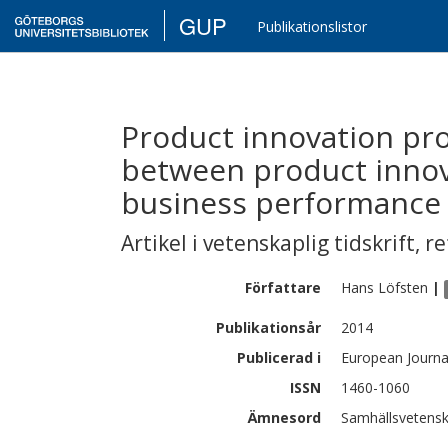
GUP
Publikationslistor
Product innovation pro
between product inno
business performance
Artikel i vetenskaplig tidskrift
,
re
Författare
Hans
Löfsten
|
Publikationsår
2014
Publicerad i
European Journa
ISSN
1460-1060
Ämnesord
Samhällsvetensk