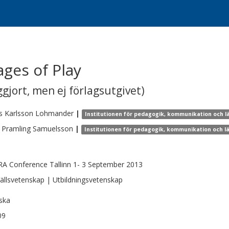
ges of Play
gjort, men ej förlagsutgivet)
s
Karlsson Lohmander
|
Institutionen för pedagogik, kommunikation och 
Pramling Samuelsson
|
Institutionen för pedagogik, kommunikation och l
A Conference Tallinn 1- 3 September 2013
llsvetenskap | Utbildningsvetenskap
ska
09