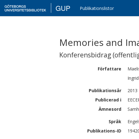
GUP
Publikationslistor
Memories and Ima
Konferensbidrag (offentlig
Författare
Maeli
Ingrid
Publikationsår
2013
Publicerad i
EECER
Ämnesord
Samhä
Språk
Engel
Publikations-ID
1942