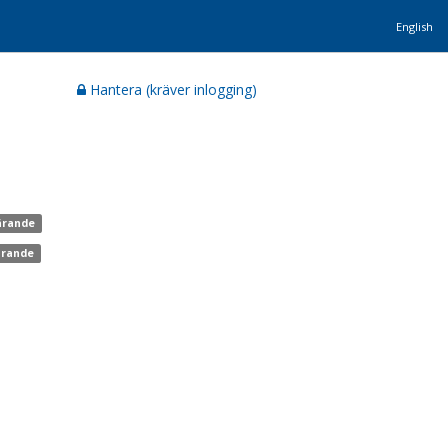
English
Hantera (kräver inlogging)
lärande
ärande