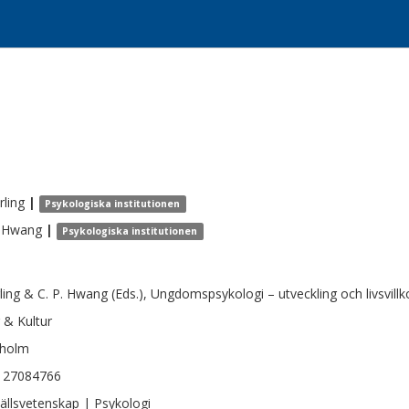
rling
|
Psykologiska institutionen
Hwang
|
Psykologiska institutionen
Erling & C. P. Hwang (Eds.), Ungdomspsykologi – utveckling och livsvillk
 & Kultur
kholm
127084766
llsvetenskap | Psykologi