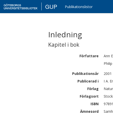
GUP
Publikationslistor
Inledning
Kapitel i bok
Författare
Ann
E
Philip
Publikationsår
2001
Publicerad i
I A. 
Förlag
Natur
Förlagsort
Stoc
ISBN
9789
Ämnesord
Samhä