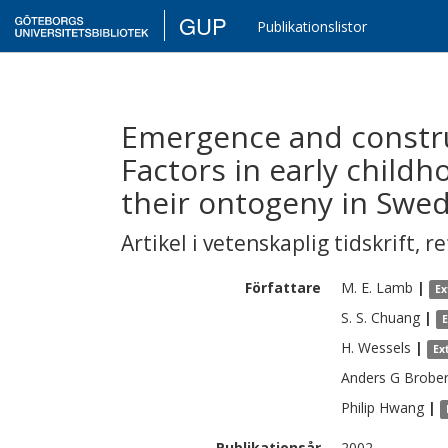
GUP
Publikationslistor
Emergence and construct
Factors in early childho
their ontogeny in Swe
Artikel i vetenskaplig tidskrift
,
re
Författare
M. E.
Lamb
|
Ex
S. S.
Chuang
|
H.
Wessels
|
Ex
Anders G
Brobe
Philip
Hwang
|
Publikationsår
2002