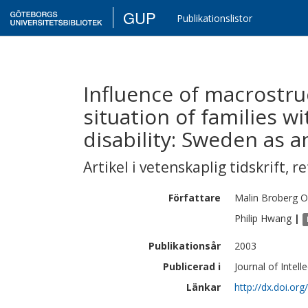
GUP
Publikationslistor
Influence of macrostruc
situation of families wi
disability: Sweden as 
Artikel i vetenskaplig tidskrift
,
re
Författare
Malin Broberg
O
Philip
Hwang
|
Publikationsår
2003
Publicerad i
Journal of Intell
Länkar
http://dx.doi.or