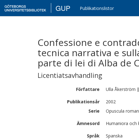
GUP
Publikationslistor
Confessione e contradd
tecnica narrativa e sull
parte di lei di Alba de
Licentiatsavhandling
Författare
Ulla
Åkerström
Publikationsår
2002
Serie
Opuscula roman
Ämnesord
Humaniora och ko
Språk
Spanska