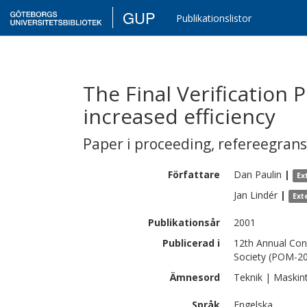
GUP
Publikationslistor
The Final Verification 
increased efficiency
Paper i proceeding
,
refereegran
Författare
Dan
Paulin
|
Ex
Jan
Lindér
|
Ext
Publikationsår
2001
Publicerad i
12th Annual Con
Society (POM-20
Ämnesord
Teknik | Maskin
Språk
Engelska