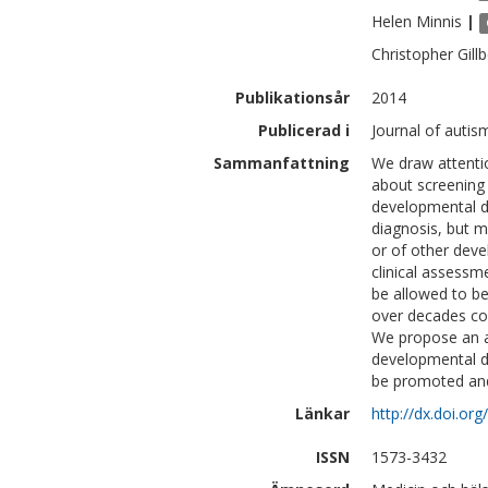
Helen
Minnis
|
Christopher
Gill
Publikationsår
2014
Publicerad i
Journal of autis
Sammanfattning
We draw attenti
about screening 
developmental dis
diagnosis, but m
or of other deve
clinical assessm
be allowed to be
over decades co
We propose an al
developmental di
be promoted and
Länkar
http://dx.doi.o
ISSN
1573-3432