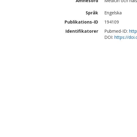
Ämnesord
Medicin och häls
Språk
Engelska
Publikations-ID
194109
Identifikatorer
Pubmed-ID:
htt
DOI:
https://do