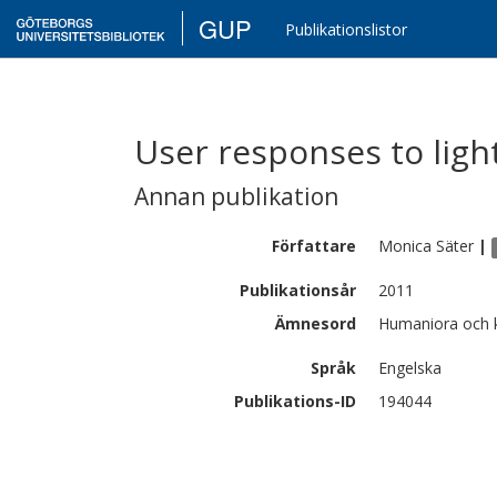
GUP
Publikationslistor
User responses to ligh
Annan publikation
Författare
Monica
Säter
|
Publikationsår
2011
Ämnesord
Humaniora och k
Språk
Engelska
Publikations-ID
194044