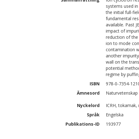
systems used in 
the initial full-
fundamental res
available. Past 
impact of impuri
reduction of the
ion to mode con
contamination wi
another impurity 
wall on the tran
potential method
regime by puffin
ISBN
978-0-7354-121
Ämnesord
Naturvetenskap 
Nyckelord
ICRH, tokamak, 
Språk
Engelska
Publikations-ID
193977