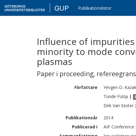
GUP
Publikationslistor
Influence of impurities
minority to mode conv
plasmas
Paper i proceeding
,
refereegran
Författare
Yevgen O.
Kaza
Tünde
Fülöp
|
Dirk
Van Eester
Publikationsår
2014
Publicerad i
AIP Conference 
Sammanfattning
Ion cyclotron re