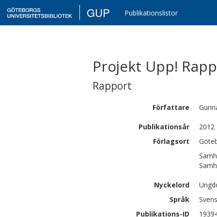
GUP
Publikationslistor
Projekt Upp! Rappo
Rapport
Författare
Gunn
Publikationsår
2012
Förlagsort
Göte
Samhä
Samhä
Nyckelord
Ungdo
Språk
Sven
Publikations-ID
1939