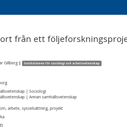
rt från ett följeforskningsproje
ar
Gillberg
|
Institutionen för sociologi och arbetsvetenskap
borg
llsvetenskap | Sociologi
llsvetenskap | Annan samhällsvetenskap
m, arbete, sysselsättning, projekt
ska
45