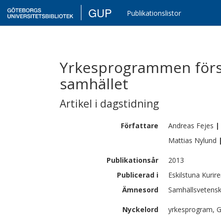
GUP
Publikationslistor
Yrkesprogrammen först
samhället
Artikel i dagstidning
Författare
Andreas
Fejes
|
Mattias
Nylund
Publikationsår
2013
Publicerad i
Eskilstuna Kuri
Ämnesord
Samhällsvetensk
Nyckelord
yrkesprogram, G