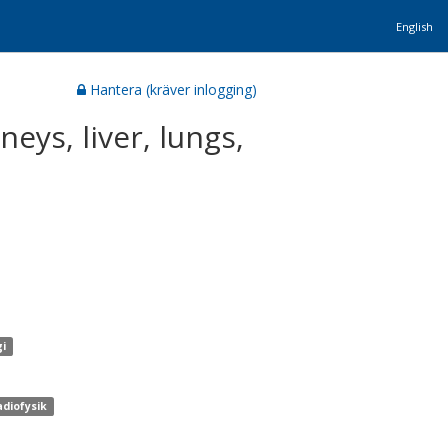
English
Hantera (kräver inlogging)
eys, liver, lungs,
gi
adiofysik