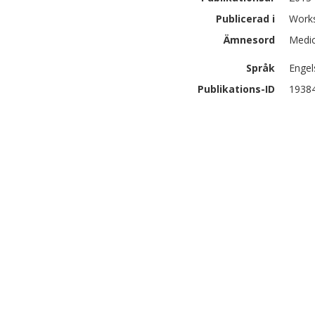
Publicerad i
Works
Ämnesord
Medic
Språk
Engel
Publikations-ID
1938