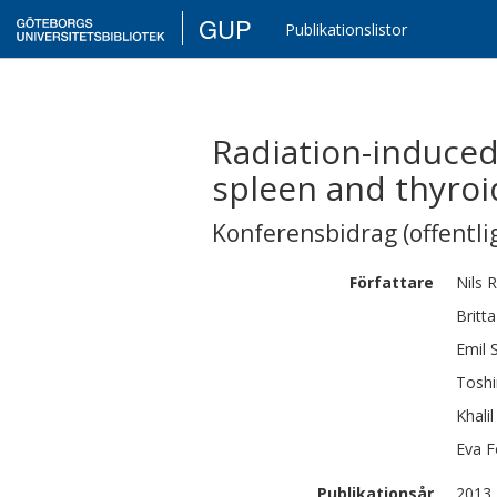
GUP
Publikationslistor
Radiation-induced 
spleen and thyroi
Konferensbidrag (offentlig
Författare
Nils
R
Britta
Emil
Tosh
Khalil
Eva
F
Publikationsår
2013