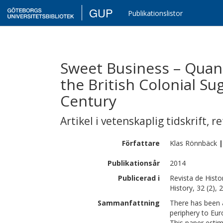
GUP
Publikationslistor
Sweet Business – Quant
the British Colonial Su
Century
Artikel i vetenskaplig tidskrift
,
re
Författare
Klas
Rönnbäck
|
Publikationsår
2014
Publicerad i
Revista de Histo
History, 32 (2),
Sammanfattning
There has been a
periphery to Eu
This paper estim