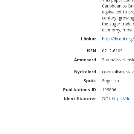
Caribbean to Bri
equivalent to ar
century, growing
the sugar trade 
economy, most im
Länkar
http://dx.doi.o
ISSN
0212-6109
Ämnesord
Samhällsvetensk
Nyckelord
colonialism, slav
Språk
Engelska
Publikations-ID
193806
Identifikatorer
DOI:
https://do