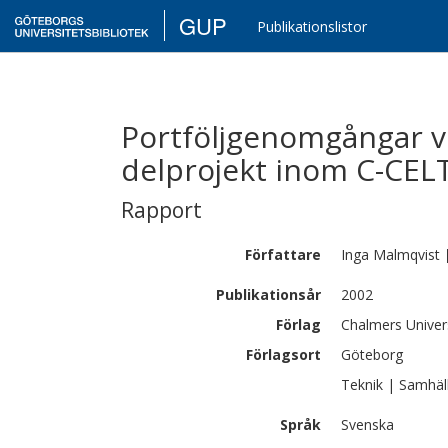
GUP
Publikationslistor
Portföljgenomgångar vi
delprojekt inom C-CEL
Rapport
Författare
Inga
Malmqvist
Publikationsår
2002
Förlag
Chalmers Univer
Förlagsort
Göteborg
Teknik | Samhäl
Språk
Svenska