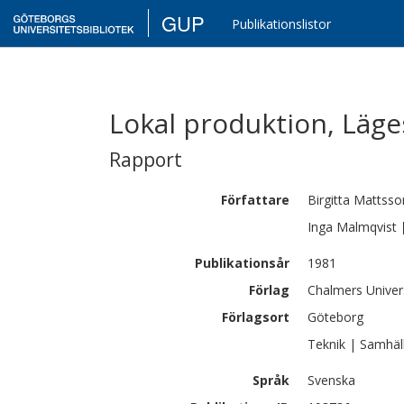
GUP
Publikationslistor
Lokal produktion, Läge
Rapport
Författare
Birgitta
Mattsso
Inga
Malmqvist
Publikationsår
1981
Förlag
Chalmers Univer
Förlagsort
Göteborg
Teknik | Samhäl
Språk
Svenska