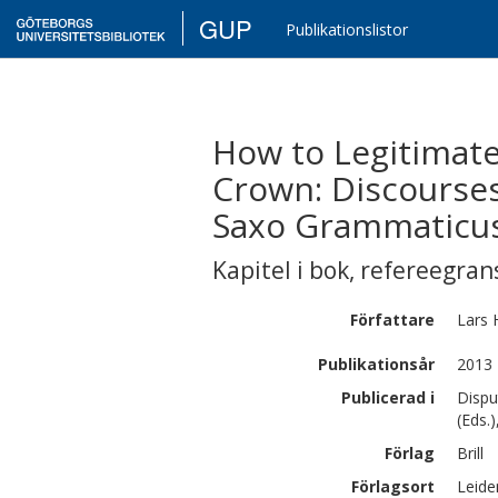
GUP
Publikationslistor
How to Legitimat
Crown: Discourses
Saxo Grammaticu
Kapitel i bok
,
refereegran
Författare
Lars
Publikationsår
2013
Publicerad i
Dispu
(Eds.
Förlag
Brill
Förlagsort
Leide