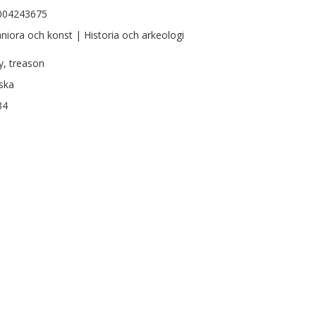
004243675
iora och konst | Historia och arkeologi
ty, treason
ska
34