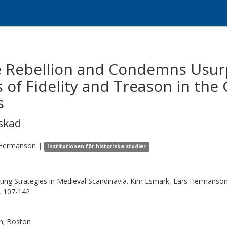
e Rebellion and Condemns Usurp
 of Fidelity and Treason in th
s
skad
Hermanson
|
Institutionen för historiska studier
ting Strategies in Medieval Scandinavia. Kim Esmark, Lars Hermanson
), 107-142
n; Boston