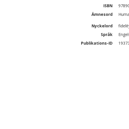
ISBN
9789
Ämnesord
Human
Nyckelord
fideli
Språk
Engel
Publikations-ID
1937