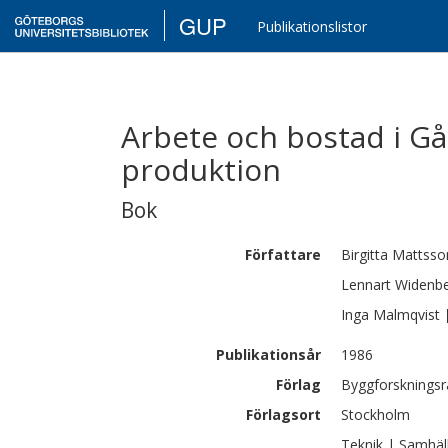
GUP
Publikationslistor
Arbete och bostad i Går
produktion
Bok
Författare
Birgitta
Mattsso
Lennart
Widenb
Inga
Malmqvist
Publikationsår
1986
Förlag
Byggforskningsr
Förlagsort
Stockholm
Teknik | Samhäl