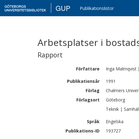
GUP
Publikationslistor
Arbetsplatser i bostad
Rapport
Författare
Inga
Malmqvist
Publikationsår
1991
Förlag
Chalmers Univer
Förlagsort
Göteborg
Teknik | Samhäl
Språk
Engelska
Publikations-ID
193727