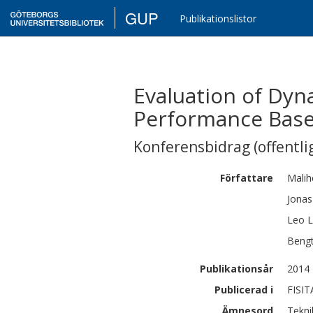
GUP
Publikationslistor
Evaluation of Dyn
Performance Base
Konferensbidrag (offentlig
Författare
Malih
Jonas
Leo
L
Beng
Publikationsår
2014
Publicerad i
FISIT
Ämnesord
Tekni