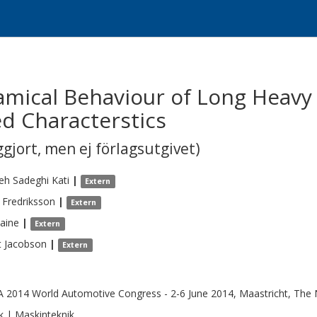
amical Behaviour of Long Heavy
d Characterstics
gjort, men ej förlagsutgivet)
eh
Sadeghi Kati
|
Extern
Fredriksson
|
Extern
aine
|
Extern
t
Jacobson
|
Extern
A 2014 World Automotive Congress - 2-6 June 2014, Maastricht, The 
k | Maskinteknik