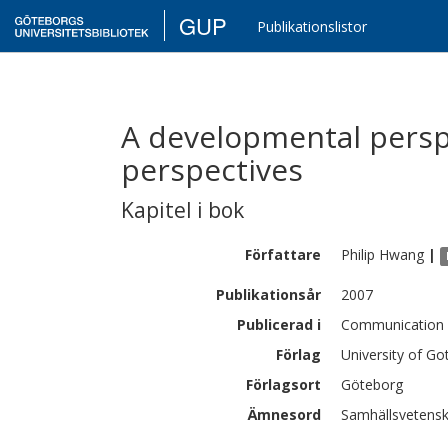
GUP
Publikationslistor
A developmental perspe
perspectives
Kapitel i bok
Författare
Philip
Hwang
|
Publikationsår
2007
Publicerad i
Communication –
Förlag
University of G
Förlagsort
Göteborg
Ämnesord
Samhällsvetensk