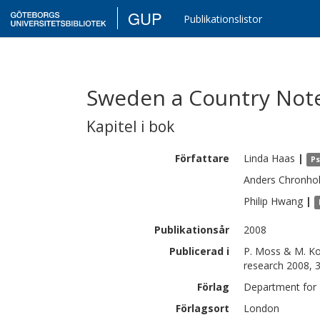
GUP
Publikationslistor
Sweden a Country Not
Kapitel i bok
Författare
Linda
Haas
|
Ps
Anders
Chronho
Philip
Hwang
|
Publikationsår
2008
Publicerad i
P. Moss & M. Kor
research 2008, 
Förlag
Department for 
Förlagsort
London