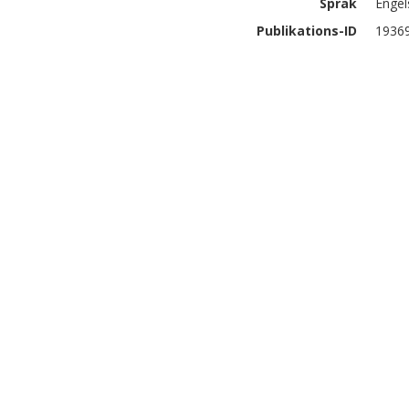
Språk
Engel
Publikations-ID
1936