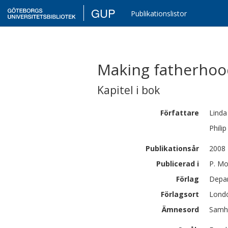
GUP
Publikationslistor
Making fatherhood
Kapitel i bok
Författare
Linda
Philip
Publikationsår
2008
Publicerad i
P. Mo
Förlag
Depar
Förlagsort
Lond
Ämnesord
Samhä