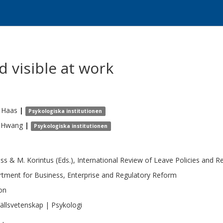
 visible at work
Haas
|
Psykologiska institutionen
Hwang
|
Psykologiska institutionen
ss & M. Korintus (Eds.), International Review of Leave Policies and R
tment for Business, Enterprise and Regulatory Reform
on
llsvetenskap | Psykologi