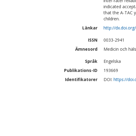
inter-rater reliab
indicated accepta
that the A-TAC yi
children.
Länkar
http://dx.doi.o
ISSN
0033-2941
Ämnesord
Medicin och häls
Språk
Engelska
Publikations-ID
193669
Identifikatorer
DOI:
https://do