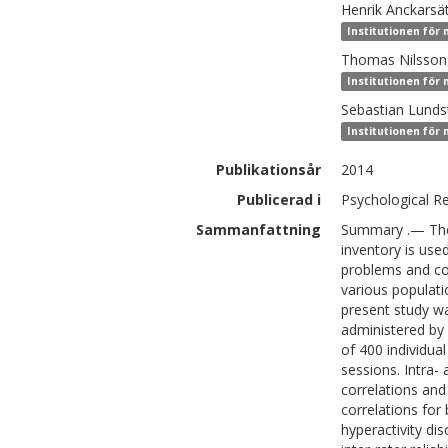
Henrik
Anckarsä
Institutionen för
Thomas
Nilsson
Institutionen för
Sebastian
Lunds
Institutionen för
Publikationsår
2014
Publicerad i
Psychological R
Sammanfattning
Summary .— The 
inventory is use
problems and coe
various populatio
present study wa
administered by
of 400 individua
sessions. Intra- 
correlations and
correlations for
hyperactivity di