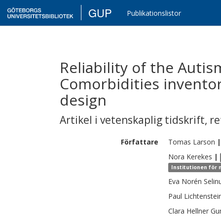
GUP
Publikationslistor
Reliability of the Auti
Comorbidities inventory
design
Artikel i vetenskaplig tidskrift
,
re
Författare
Tomas
Larson
|
Nora
Kerekes
|
Institutionen för
Eva
Norén Selin
Paul
Lichtenstei
Clara
Hellner G