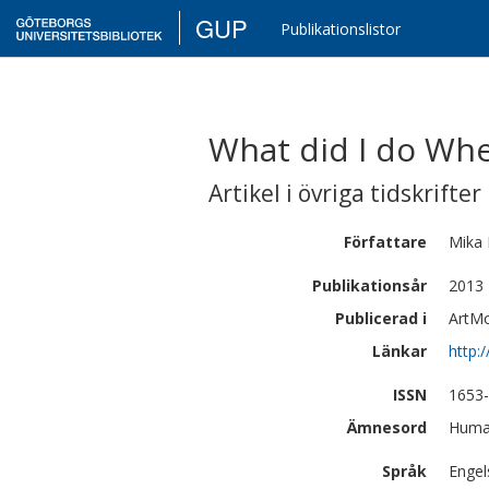
GUP
Publikationslistor
What did I do When
Artikel i övriga tidskrifter
Författare
Mika
Publikationsår
2013
Publicerad i
ArtMo
Länkar
http:
ISSN
1653
Ämnesord
Human
Språk
Engel