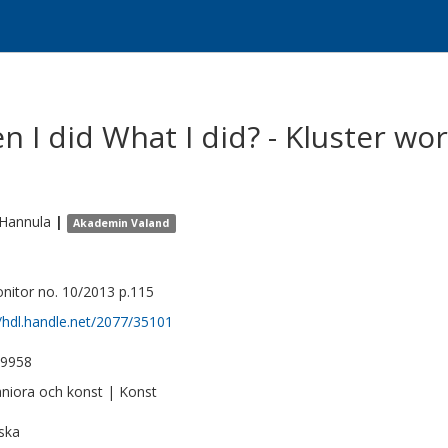
 I did What I did? - Kluster wor
Hannula
|
Akademin Valand
nitor no. 10/2013 p.115
//hdl.handle.net/2077/35101
-9958
iora och konst | Konst
ska