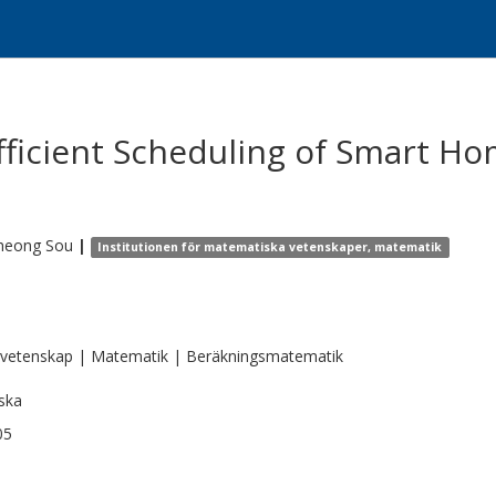
ficient Scheduling of Smart H
heong
Sou
|
Institutionen för matematiska vetenskaper, matematik
vetenskap | Matematik | Beräkningsmatematik
ska
05