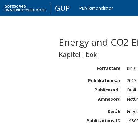
GUP
Publikationslistor
Energy and CO2 Ef
Kapitel i bok
Författare
Kin C
Publikationsår
2013
Publicerad i
Orbit
Ämnesord
Natur
Språk
Engel
Publikations-ID
1936