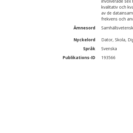
involverade sex 
kvalitativ och kv
av de datainsam
frekvens och a
Ämnesord
Samhällsvetensk
Nyckelord
Dator, Skola, Di
Språk
Svenska
Publikations-ID
193566