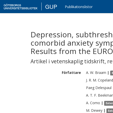
GUP
Publikationslistor
Depression, subthresh
comorbid anxiety symp
Results from the EURO
Artikel i vetenskaplig tidskrift
,
re
Författare
A. W.
Braam
|
J. R. M.
Copelan
Paeg
Delespaul
A. T. F.
Beekma
A.
Como
|
Exte
M.
Dewey
|
Ext