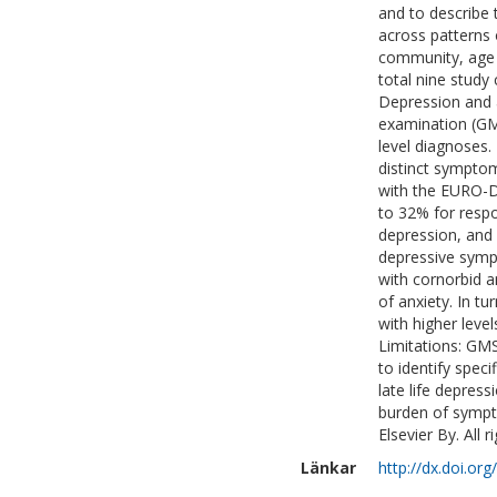
and to describe 
across patterns 
community, age 
total nine study
Depression and a
examination (GM
level diagnoses.
distinct sympto
with the EURO-D
to 32% for resp
depression, and
depressive sympt
with cornorbid 
of anxiety. In t
with higher leve
Limitations: GMS
to identify spec
late life depress
burden of sympto
Elsevier By. All r
Länkar
http://dx.doi.or