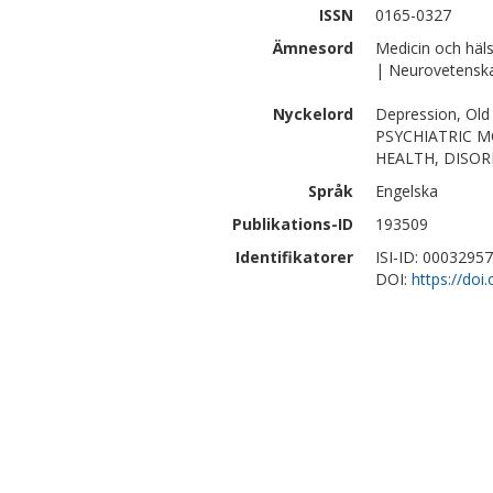
ISSN
0165-0327
Ämnesord
Medicin och häl
| Neurovetensk
Nyckelord
Depression, Old
PSYCHIATRIC M
HEALTH, DISO
Språk
Engelska
Publikations-ID
193509
Identifikatorer
ISI-ID: 0003295
DOI:
https://doi