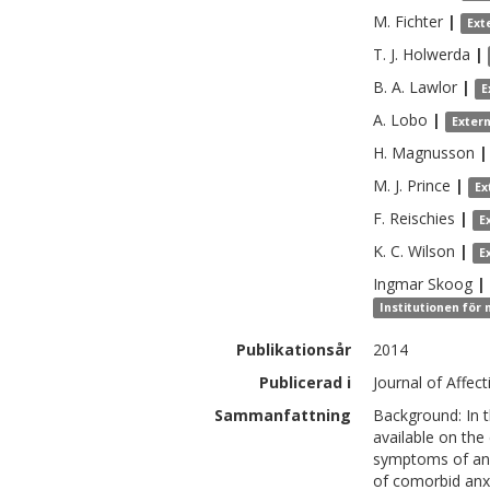
M.
Fichter
|
Ext
T. J.
Holwerda
|
B. A.
Lawlor
|
E
A.
Lobo
|
Exter
H.
Magnusson
|
M. J.
Prince
|
Ex
F.
Reischies
|
E
K. C.
Wilson
|
E
Ingmar
Skoog
|
Institutionen för
Publikationsår
2014
Publicerad i
Journal of Affec
Sammanfattning
Background: In t
available on th
symptoms of anxi
of comorbid anxi