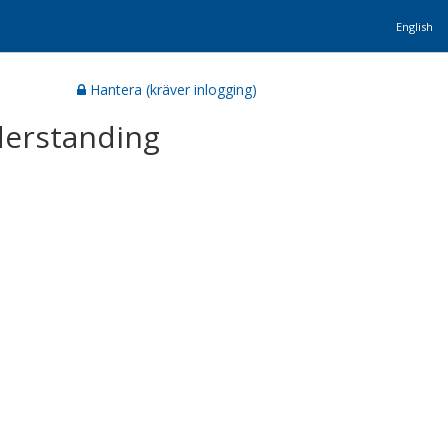
English
Hantera (kräver inlogging)
derstanding