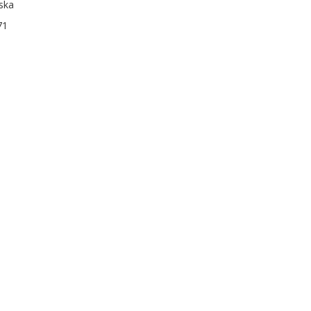
ska
71