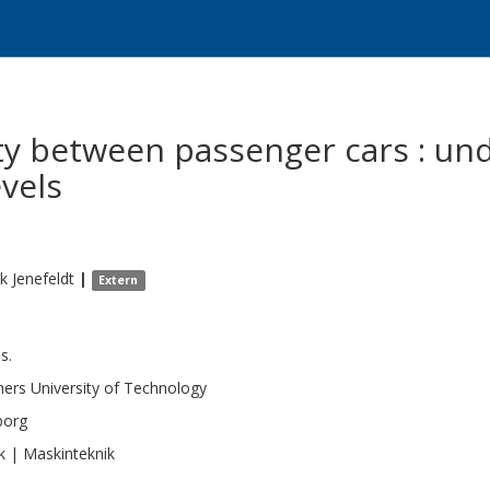
ty between passenger cars : un
evels
ik
Jenefeldt
|
Extern
 s.
ers University of Technology
borg
k | Maskinteknik