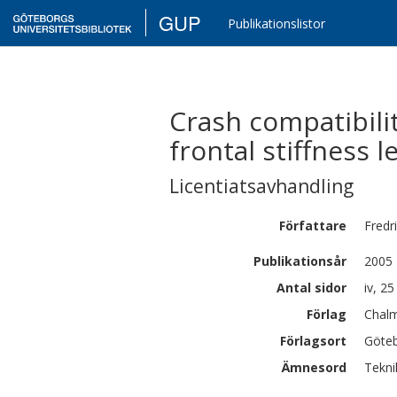
GUP
Publikationslistor
Crash compatibili
frontal stiffness l
Licentiatsavhandling
Författare
Fredr
Publikationsår
2005
Antal sidor
iv, 25
Förlag
Chalm
Förlagsort
Göte
Ämnesord
Tekni