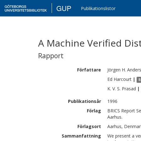
GUP
Publikationslistor
A Machine Verified Dis
Rapport
Författare
Jörgen H.
Ander
Ed
Harcourt
|
E
K. V. S.
Prasad
|
Publikationsår
1996
Förlag
BRICS Report Se
Aarhus.
Förlagsort
Aarhus, Denmar
Sammanfattning
We present a veri