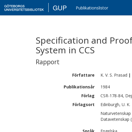
GUP
Publikationslistor
Specification and Proof
System in CCS
Rapport
Författare
K. V. S.
Prasad
|
Publikationsår
1984
Förlag
CSR-178-84, Dep
Förlagsort
Edinburgh, U. K.
Naturvetenskap 
Datavetenskap (
Språk
Engelska