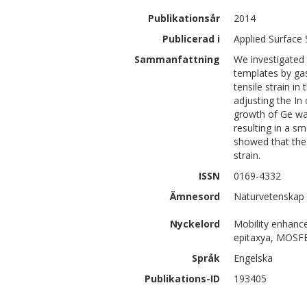
Publikationsår
2014
Publicerad i
Applied Surface 
Sammanfattning
We investigated
templates by gas
tensile strain i
adjusting the In
growth of Ge was
resulting in a s
showed that the 
strain.
ISSN
0169-4332
Ämnesord
Naturvetenskap 
Nyckelord
Mobility enhanc
epitaxya, MOSF
Språk
Engelska
Publikations-ID
193405