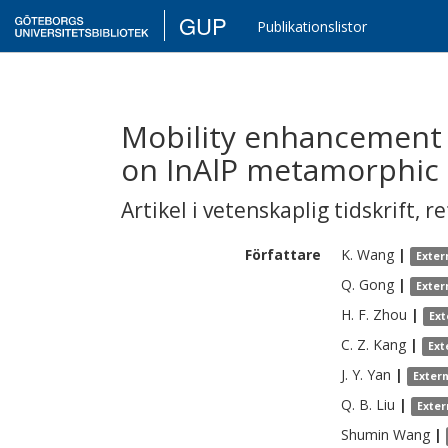
GUP
Publikationslistor
Mobility enhancement 
on InAlP metamorphic
Artikel i vetenskaplig tidskrift
,
re
Författare
K.
Wang
|
Exter
Q.
Gong
|
Exter
H. F.
Zhou
|
Ext
C. Z.
Kang
|
Ext
J. Y.
Yan
|
Exter
Q. B.
Liu
|
Exter
Shumin
Wang
|