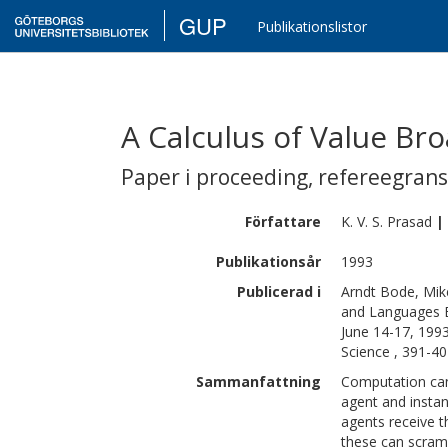
GUP
Publikationslistor
A Calculus of Value Br
Paper i proceeding
,
refereegran
Författare
K. V. S.
Prasad
|
Publikationsår
1993
Publicerad i
Arndt Bode, Mike
and Languages E
June 14-17, 199
Science , 391-4
Sammanfattning
Computation can
agent and instant
agents receive th
these can scramb