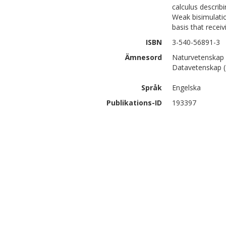
calculus describ
Weak bisimulatio
basis that receiv
ISBN
3-540-56891-3
Ämnesord
Naturvetenskap 
Datavetenskap (
Språk
Engelska
Publikations-ID
193397