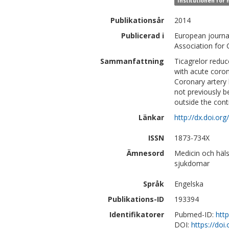
Institutionen för 
Publikationsår
2014
Publicerad i
European journal
Association for 
Sammanfattning
Ticagrelor reduc
with acute coro
Coronary artery 
not previously b
outside the contr
Länkar
http://dx.doi.or
ISSN
1873-734X
Ämnesord
Medicin och häls
sjukdomar
Språk
Engelska
Publikations-ID
193394
Identifikatorer
Pubmed-ID:
htt
DOI:
https://doi