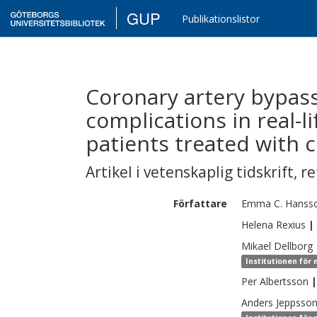
GUP
Publikationslistor
Coronary artery bypass
complications in real-
patients treated with c
Artikel i vetenskaplig tidskrift
,
re
Författare
Emma C.
Hanss
Helena
Rexius
|
Mikael
Dellborg
Institutionen för 
Per
Albertsson
|
Anders
Jeppsso