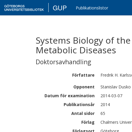
GUP
Publikationslistor
Systems Biology of th
Metabolic Diseases
Doktorsavhandling
Författare
Fredrik H.
Karlss
Opponent
Stanislav Dusko 
Datum för examination
2014-03-07
Publikationsår
2014
Antal sidor
65
Förlag
Chalmers Univer
Förlagsort
Göteborg