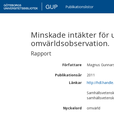
GUP
Publikationslistor
Minskade intäkter för u
omvärldsobservation.
Rapport
Författare
Magnus
Gunnar
Publikationsår
2011
Länkar
http://hdl.handl
Samhällsvetensk
samhällsvetens
Nyckelord
omvärld