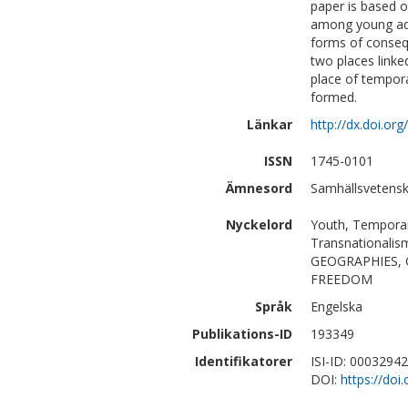
paper is based o
among young adu
forms of consequ
two places linke
place of tempora
formed.
Länkar
http://dx.doi.o
ISSN
1745-0101
Ämnesord
Samhällsvetensk
Nyckelord
Youth, Temporary
Transnational
GEOGRAPHIES,
FREEDOM
Språk
Engelska
Publikations-ID
193349
Identifikatorer
ISI-ID: 0003294
DOI:
https://do