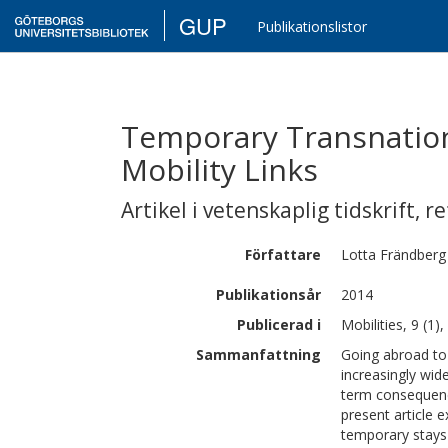
GUP
Publikationslistor
Temporary Transnation
Mobility Links
Artikel i vetenskaplig tidskrift
,
re
Författare
Lotta
Frändberg
Publikationsår
2014
Publicerad i
Mobilities, 9 (1)
Sammanfattning
Going abroad to
increasingly wid
term consequence
present article e
temporary stays 