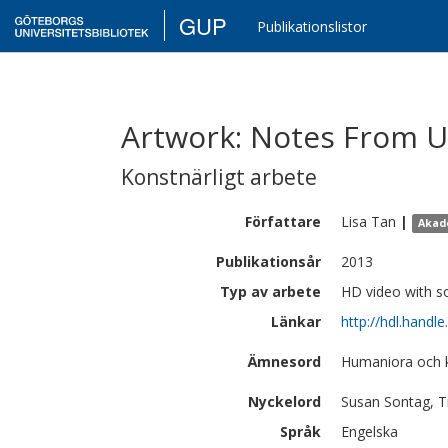
GUP
Publikationslistor
Artwork: Notes From 
Konstnärligt arbete
Författare
Lisa
Tan
|
Akad
Publikationsår
2013
Typ av arbete
HD video with s
Länkar
http://hdl.handl
Ämnesord
Humaniora och 
Nyckelord
Susan Sontag, T
Språk
Engelska