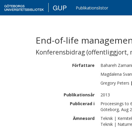
GUP
Publikationslistor
End-of-life management
Konferensbidrag (offentliggjort, 
Författare
Bahareh
Zaman
Magdalena
Sva
Gregory
Peters
Publikationsår
2013
Publicerad i
Proceesings to 
Göteborg, Aug 2
Ämnesord
Teknik | Kemite
Teknik | Naturre