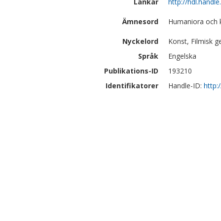
Länkar
http://hdl.handl
Ämnesord
Humaniora och 
Nyckelord
Konst, Filmisk g
Språk
Engelska
Publikations-ID
193210
Identifikatorer
Handle-ID:
http: