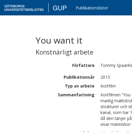
GUP
Publikationslistor
You want it
Konstnärligt arbete
Författare
Tommy
Spaanh
Publikationsår
2013
Typ av arbete
Kortfilm
Sammanfattning
Kortfilmen ”You 
manlig maktstruk
strukturer och i
kanal, som har 
då den tänjer på
visar människor p