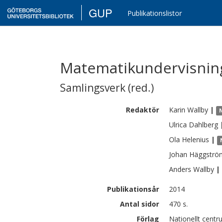
GUP
Publikationslistor
Matematikundervisning
Samlingsverk (red.)
Redaktör
Karin
Wallby
|
Ulrica
Dahlberg
Ola
Helenius
|
Johan
Häggströ
Anders
Wallby
|
Publikationsår
2014
Antal sidor
470 s.
Förlag
Nationellt centr