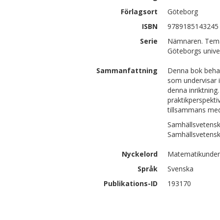
Förlagsort
Göteborg
ISBN
9789185143245
Serie
Nämnaren. Tema 
Göteborgs univer
Sammanfattning
Denna bok behand
som undervisar i
denna inriktning
praktikperspekti
tillsammans med
Samhällsvetensk
Samhällsvetensk
Nyckelord
Matematikunder
Språk
Svenska
Publikations-ID
193170