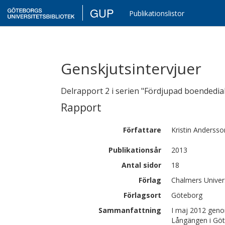
GUP
Publikationslistor
Genskjutsintervjuer
Delrapport 2 i serien "Fördjupad boendedi
Rapport
Författare
Kristin
Andersso
Publikationsår
2013
Antal sidor
18
Förlag
Chalmers Univer
Förlagsort
Göteborg
Sammanfattning
I maj 2012 geno
Långängen i Göte