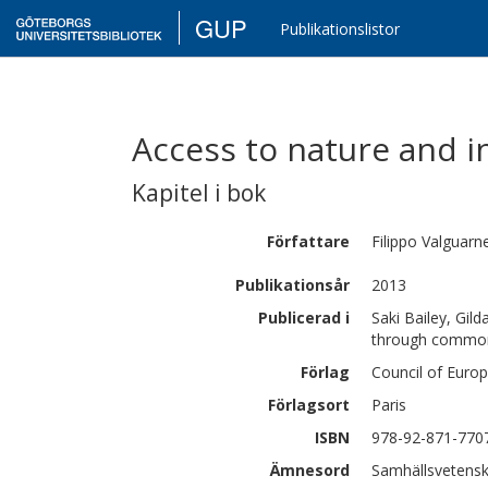
GUP
Publikationslistor
Access to nature and i
Kapitel i bok
Författare
Filippo
Valguarn
Publikationsår
2013
Publicerad i
Saki Bailey, Gil
through common
Förlag
Council of Europ
Förlagsort
Paris
ISBN
978-92-871-770
Ämnesord
Samhällsvetenska