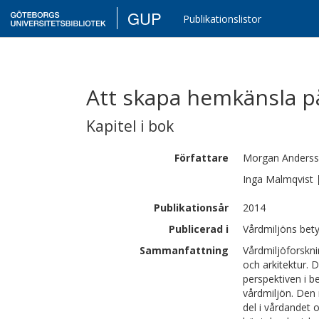
GUP
Publikationslistor
Att skapa hemkänsla p
Kapitel i bok
Författare
Morgan
Anders
Inga
Malmqvist
Publikationsår
2014
Publicerad i
Vårdmiljöns bet
Sammanfattning
Vårdmiljöforskni
och arkitektur.
perspektiven i b
vårdmiljön. Den
del i vårdandet