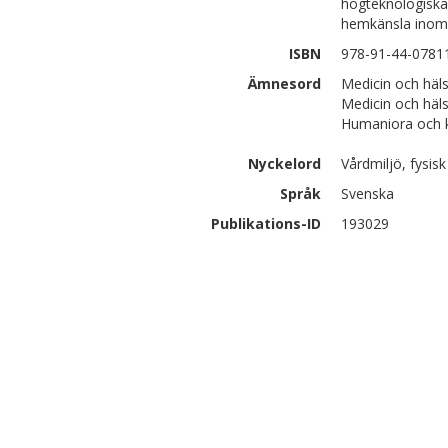
högteknologiska 
hemkänsla inom 
ISBN
978-91-44-0781
Ämnesord
Medicin och hä
Medicin och häl
Humaniora och k
Nyckelord
Vårdmiljö, fysisk
Språk
Svenska
Publikations-ID
193029