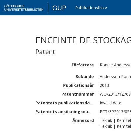
GUP
Publikationslistor
ENCEINTE DE STOCKAG
Patent
Författare
Ronnie
Anderss
Sökande
Andersson Ronn
Publikationsår
2013
Patentnummer
WO/2013/12769
Patentets publikationsdatum
Invalid date
Patentets ansökningsnummer
PCT/EP2013/05
Ämnesord
Teknik | Kemite
Teknik | Kemite